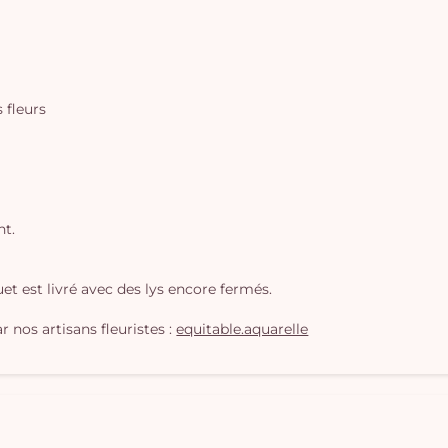
s fleurs
nt.
t est livré avec des lys encore fermés.
 nos artisans fleuristes :
equitable.aquarelle