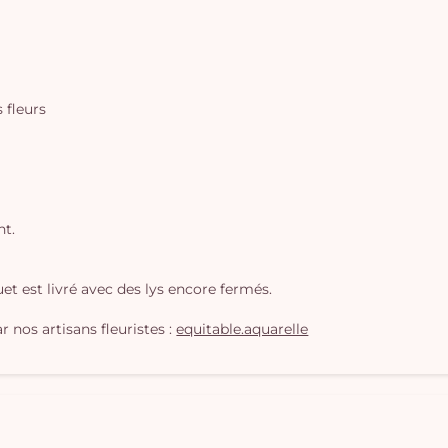
s fleurs
nt.
t est livré avec des lys encore fermés.
 nos artisans fleuristes :
equitable.aquarelle