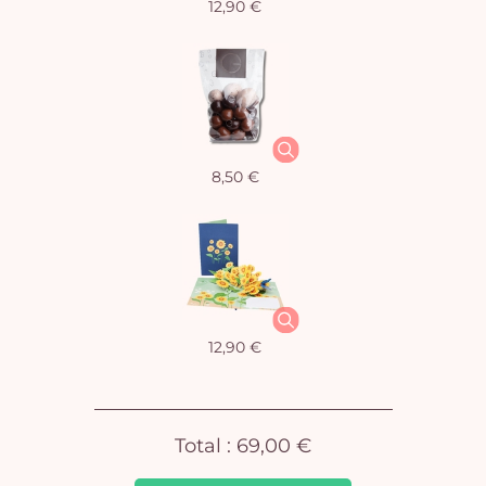
12,90 €
Vo
8,50 €
pan
e
vi
12,90 €
Total :
69,00 €