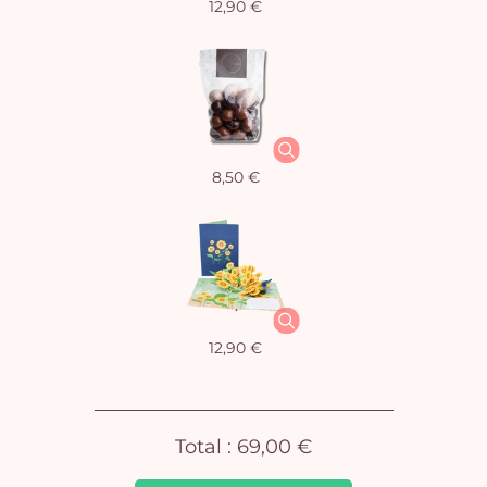
12,90 €
Vo
8,50 €
pan
e
vi
12,90 €
Total :
69,00 €