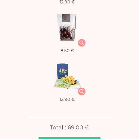
12,90 €
Vo
8,50 €
pan
e
vi
12,90 €
Total :
69,00 €