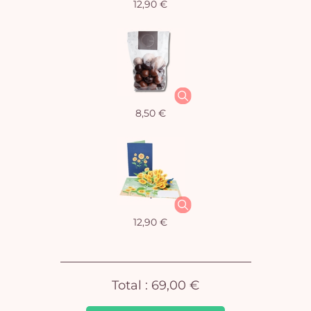
12,90 €
Vo
8,50 €
pan
e
vi
12,90 €
Total :
69,00 €