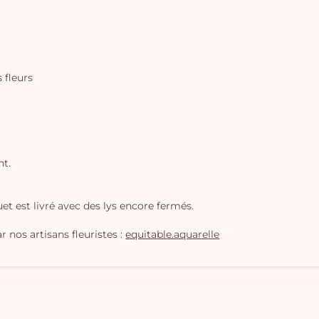
s fleurs
nt.
t est livré avec des lys encore fermés.
 nos artisans fleuristes :
equitable.aquarelle