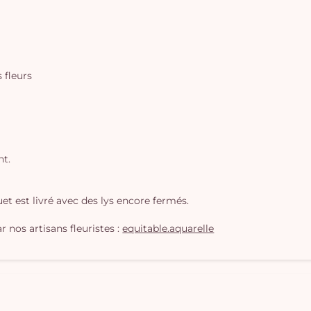
s fleurs
nt.
t est livré avec des lys encore fermés.
 nos artisans fleuristes :
equitable.aquarelle