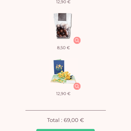
12,90 €
Vo
8,50 €
pan
e
vi
12,90 €
Total :
69,00 €