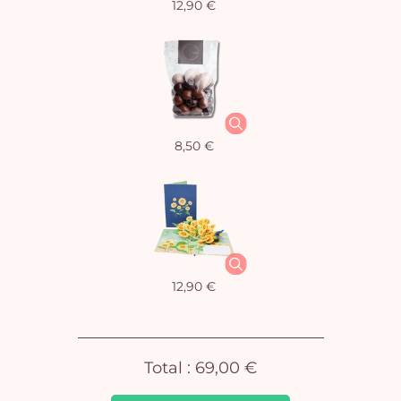
12,90 €
Vo
8,50 €
pan
e
vi
12,90 €
Total :
69,00 €