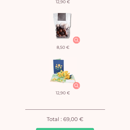
12,90 €
Vo
8,50 €
pan
e
vi
12,90 €
Total :
69,00 €