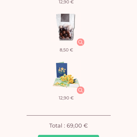
12,90 €
Vo
8,50 €
pan
e
vi
12,90 €
Total :
69,00 €