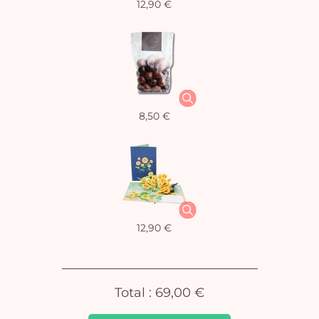
12,90 €
Vo
8,50 €
pan
e
vi
12,90 €
Total :
69,00 €