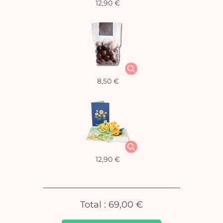
12,90 €
Vo
8,50 €
pan
e
vi
12,90 €
Total :
69,00 €