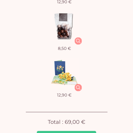
12,90 €
Vo
8,50 €
pan
e
vi
12,90 €
Total :
69,00 €