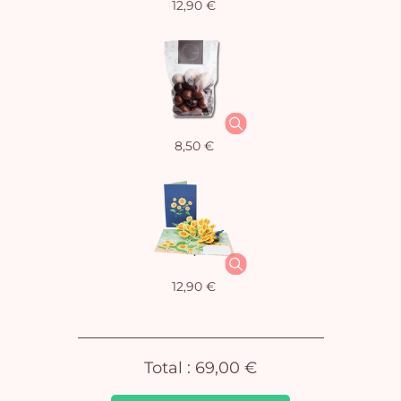
12,90 €
Vo
8,50 €
pan
e
vi
12,90 €
Total :
69,00 €