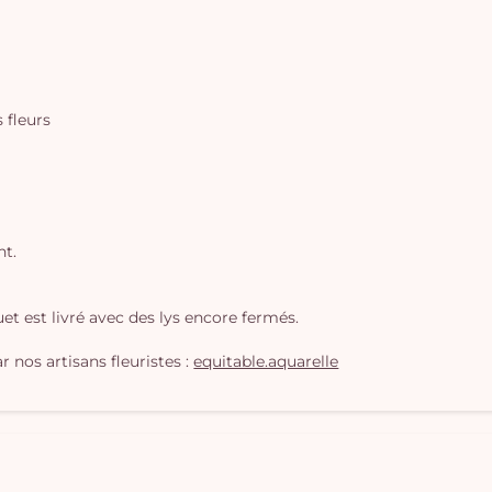
s fleurs
nt.
t est livré avec des lys encore fermés.
 nos artisans fleuristes :
equitable.aquarelle