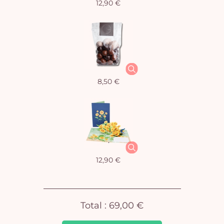
12,90 €
Vo
8,50 €
pan
e
vi
12,90 €
Total :
69,00 €