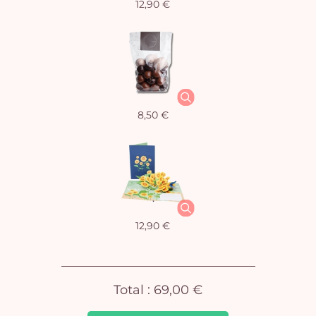
12,90 €
Vo
8,50 €
pan
e
vi
12,90 €
Total :
69,00 €