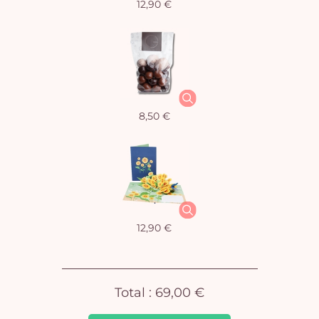
12,90 €
Vo
8,50 €
pan
e
vi
12,90 €
Total :
69,00 €