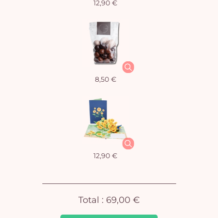
12,90 €
Vo
8,50 €
pan
e
vi
12,90 €
Total :
69,00 €