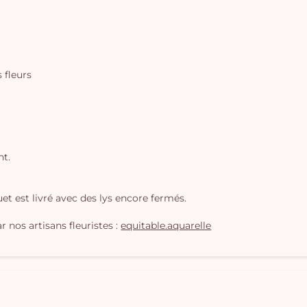
s fleurs
nt.
t est livré avec des lys encore fermés.
 nos artisans fleuristes :
equitable.aquarelle