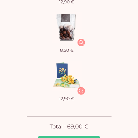
12,90 €
Vo
8,50 €
pan
e
vi
12,90 €
Total :
69,00 €