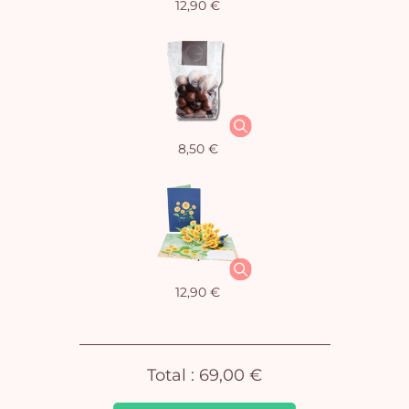
12,90 €
Vo
8,50 €
pan
e
vi
12,90 €
Total :
69,00 €