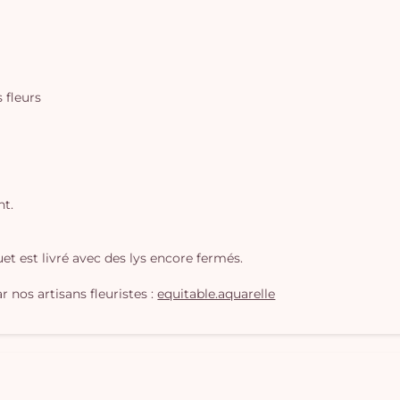
s fleurs
nt.
t est livré avec des lys encore fermés.
 nos artisans fleuristes :
equitable.aquarelle