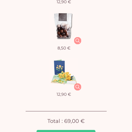
12,90 €
Vo
8,50 €
pan
e
vi
12,90 €
Total :
69,00 €