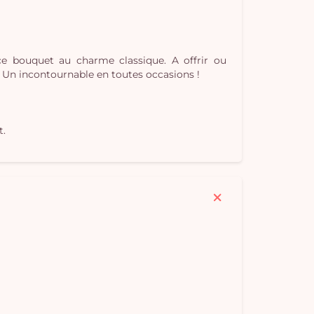
Vo
e bouquet au charme classique. A offrir ou
. Un incontournable en toutes occasions !
pan
e
vi
t.