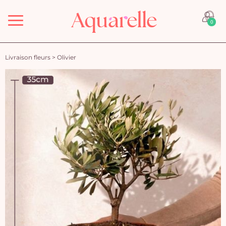
Menu
0
Livraison fleurs
>
Olivier