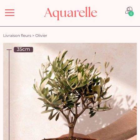
Menu
0
Livraison fleurs
>
Olivier