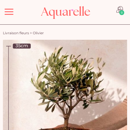
Menu
0
Livraison fleurs
>
Olivier