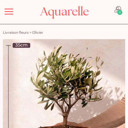
Menu
0
Livraison fleurs
>
Olivier