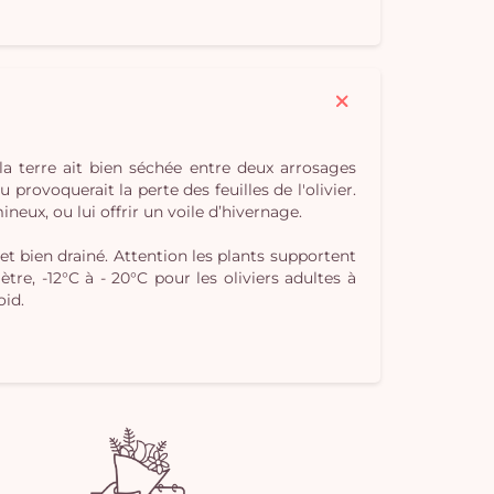
Vo
pan
e
vi
la terre ait bien séchée entre deux arrosages
 provoquerait la perte des feuilles de l'olivier.
eux, ou lui offrir un voile d’hivernage.
et bien drainé. Attention les plants supportent
re, -12°C à - 20°C pour les oliviers adultes à
oid.