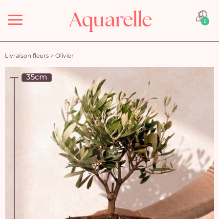
Menu
0
Livraison fleurs
>
Olivier