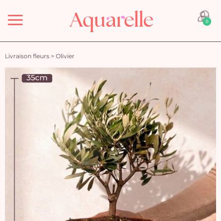
Menu
0
Livraison fleurs
>
Olivier