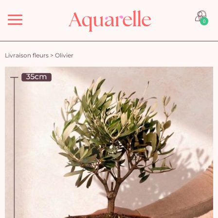
Menu
0
Livraison fleurs
>
Olivier