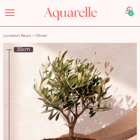
Menu
0
Livraison fleurs
>
Olivier