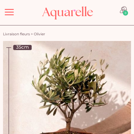
Menu
0
Livraison fleurs
>
Olivier