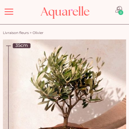
Menu
0
Livraison fleurs
>
Olivier