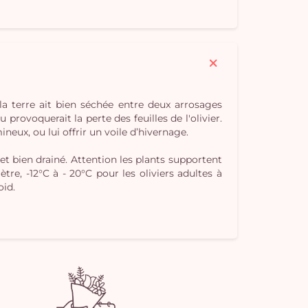
Vo
pan
e
vi
la terre ait bien séchée entre deux arrosages
 provoquerait la perte des feuilles de l'olivier.
eux, ou lui offrir un voile d’hivernage.
et bien drainé. Attention les plants supportent
re, -12°C à - 20°C pour les oliviers adultes à
oid.