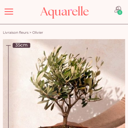
Menu
0
Livraison fleurs
>
Olivier