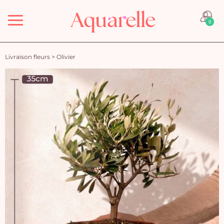
Menu
0
Livraison fleurs
>
Olivier