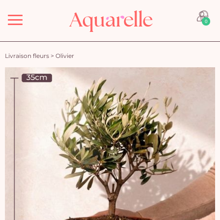
Menu
0
Livraison fleurs
>
Olivier