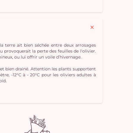
Vo
pan
e
vi
la terre ait bien séchée entre deux arrosages
 provoquerait la perte des feuilles de l'olivier.
eux, ou lui offrir un voile d’hivernage.
et bien drainé. Attention les plants supportent
re, -12°C à - 20°C pour les oliviers adultes à
oid.