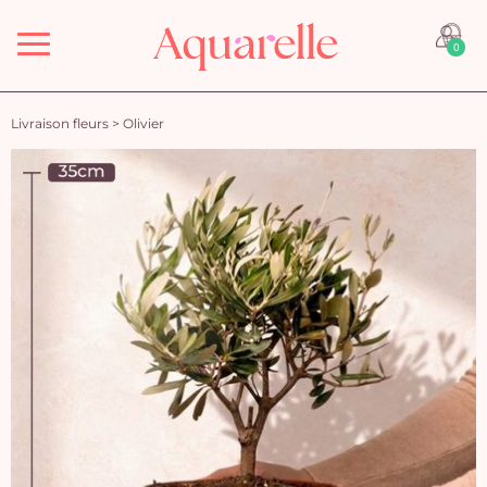
Menu
0
Livraison fleurs
>
Olivier