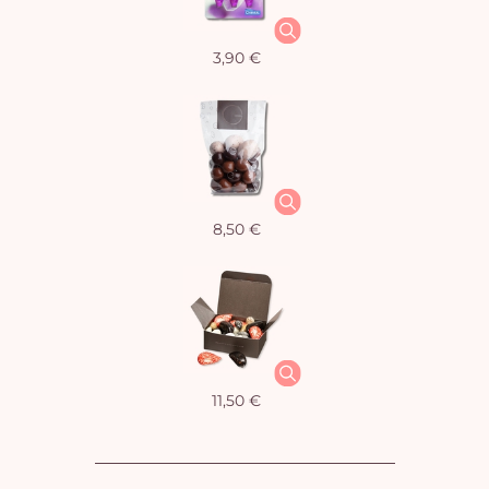
3,90 €
8,50 €
11,50 €
Vo
pan