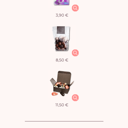
3,90 €
8,50 €
11,50 €
Vo
pan