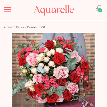
Menu
0
Livraison fleurs
>
Bonheur XXL