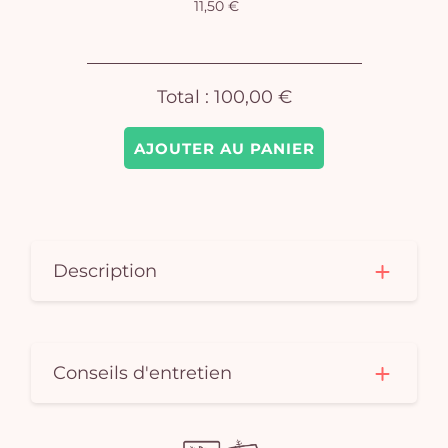
11,50 €
pan
e
vi
Total :
100,00 €
AJOUTER AU PANIER
Description
Conseils d'entretien