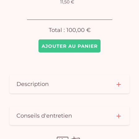
11,50 €
pan
e
vi
Total :
100,00 €
AJOUTER AU PANIER
Description
Conseils d'entretien