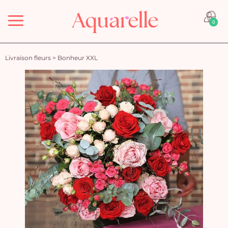
Menu
0
Livraison fleurs
>
Bonheur XXL