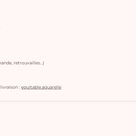
s
ande, retrouvailles…)
livraison :
equitable.aquarelle