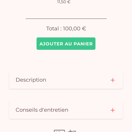
11,50 €
pan
e
vi
Total :
100,00 €
AJOUTER AU PANIER
Description
Conseils d'entretien