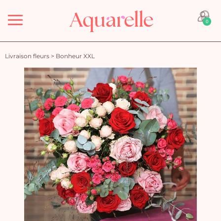
Menu
0
Livraison fleurs
>
Bonheur XXL